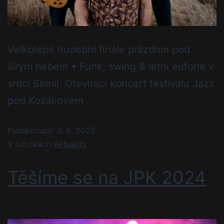
Velkolepé hudební finále prázdnin pod
širým nebem • Funk, swing & letní euforie v
srdci Semil. Otevírací koncert festivalu Jazz
pod Kozákovem
Publikováno
3. 8. 2025
V rubrikách
Aktuality
Těšíme se na JPK 2024