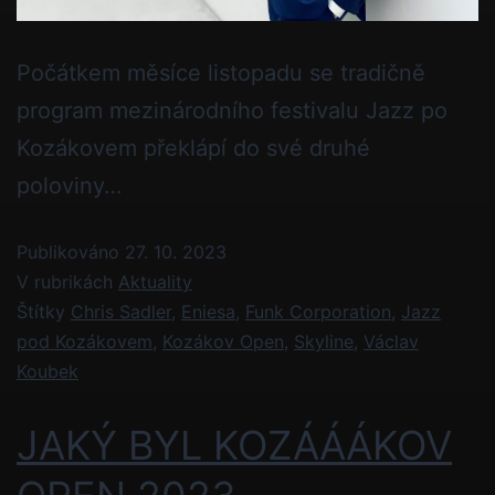
Počátkem měsíce listopadu se tradičně
program mezinárodního festivalu Jazz po
Kozákovem překlápí do své druhé
poloviny…
Publikováno
27. 10. 2023
V rubrikách
Aktuality
Štítky
Chris Sadler
,
Eniesa
,
Funk Corporation
,
Jazz
pod Kozákovem
,
Kozákov Open
,
Skyline
,
Václav
Koubek
JAKÝ BYL KOZÁÁÁKOV