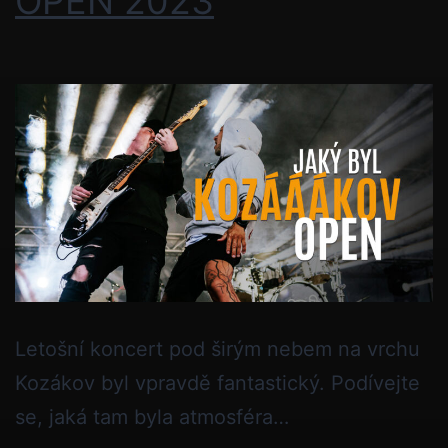
OPEN 2023
Letošní koncert pod širým nebem na vrchu
Kozákov byl vpravdě fantastický. Podívejte
se, jaká tam byla atmosféra…