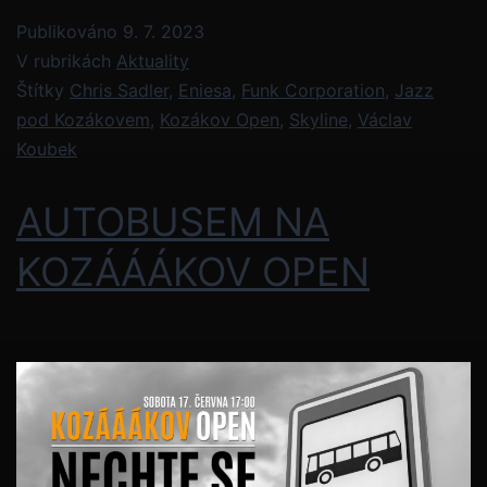
Publikováno
9. 7. 2023
V rubrikách
Aktuality
Štítky
Chris Sadler
,
Eniesa
,
Funk Corporation
,
Jazz
pod Kozákovem
,
Kozákov Open
,
Skyline
,
Václav
Koubek
AUTOBUSEM NA
KOZÁÁÁKOV OPEN