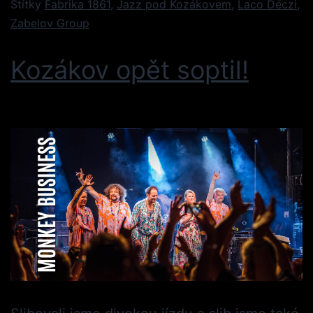
Štítky
Fabrika 1861
,
Jazz pod Kozákovem
,
Laco Déczi
,
Zabelov Group
Kozákov opět soptil!