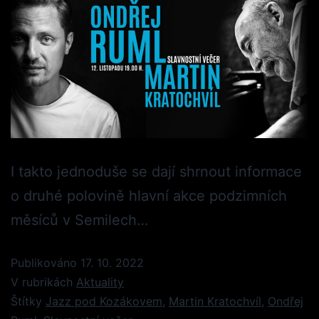
I takto jednoduše se dají shrnout informace
o druhé polovině hlavní akce podzimních
měsíců v Semilech…
Publikováno
17. 10. 2022
V rubrikách
Aktuality
Štítky
Jazz pod Kozákovem
,
Martin Kratochvíl
,
Ondřej