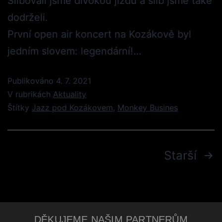
Slibovali jsme divokou jízdu a slib jsme také
dodrželi.
První open air koncert na Kozákově byl
jedním slovem: legendární!…
Publikováno
4. 7. 2021
V rubrikách
Aktuality
Štítky
Jazz pod Kozákovem
,
Monkey Busines
Starší
DĚKUJEME NAŠIM PARTNERŮM