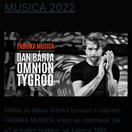
MUSICA 2022
Máme za sebou letošní koncert s názvem
FABRIKA MUSICA, který se odehrával, jak
už je naším zvykem, ve Fabrice 1861…