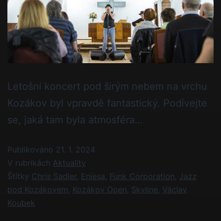
Letošní koncert pod širým nebem na vrchu
Kozákov byl vpravdě fantastický. Podívejte
se, jaká tam byla atmosféra…
Publikováno
21. 1. 2024
V rubrikách
Aktuality
Štítky
Chris Sadler
,
Eniesa
,
Funk Corporation
,
Jazz
pod Kozákovem
,
Kozákov Open
,
Skyline
,
Václav
Koubek