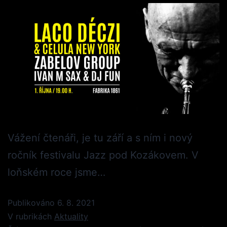
Vážení čtenáři, je tu září a s ním i nový
ročník festivalu Jazz pod Kozákovem. V
loňském roce jsme…
Publikováno
6. 8. 2021
V rubrikách
Aktuality