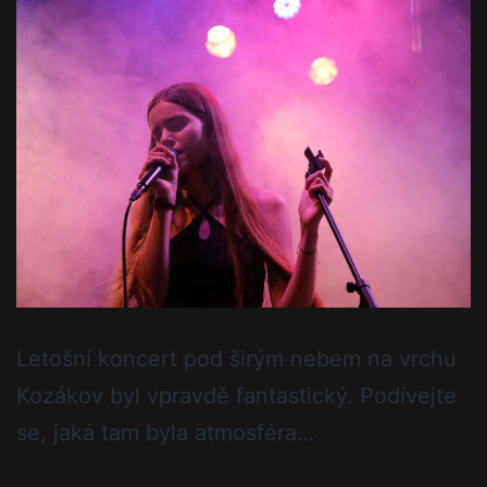
Letošní koncert pod širým nebem na vrchu
Kozákov byl vpravdě fantastický. Podívejte
se, jaká tam byla atmosféra…