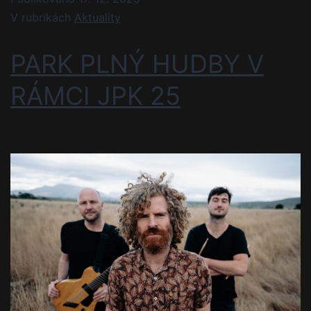
V rubrikách
Aktuality
PARK PLNÝ HUDBY V
RÁMCI JPK 25​