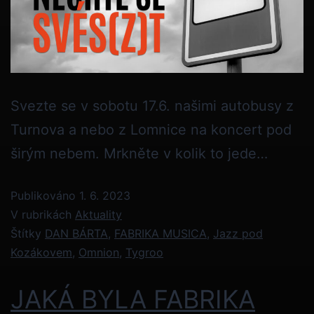
Svezte se v sobotu 17.6. našimi autobusy z
Turnova a nebo z Lomnice na koncert pod
širým nebem. Mrkněte v kolik to jede…
Publikováno
1. 6. 2023
V rubrikách
Aktuality
Štítky
DAN BÁRTA
,
FABRIKA MUSICA
,
Jazz pod
Kozákovem
,
Omnion
,
Tygroo
JAKÁ BYLA FABRIKA