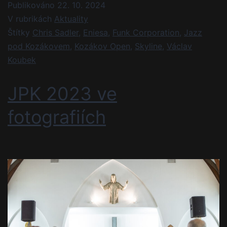
Publikováno
22. 10. 2024
V rubrikách
Aktuality
Štítky
Chris Sadler
,
Eniesa
,
Funk Corporation
,
Jazz
pod Kozákovem
,
Kozákov Open
,
Skyline
,
Václav
Koubek
JPK 2023 ve
fotografiích