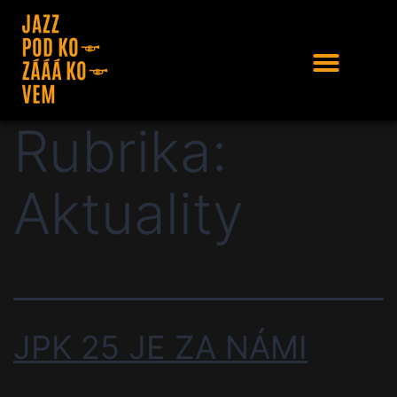
Rubrika:
Aktuality
JPK 25 JE ZA NÁMI​​