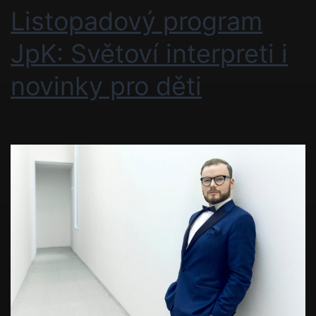
Listopadový program
JpK: Světoví interpreti i
novinky pro děti