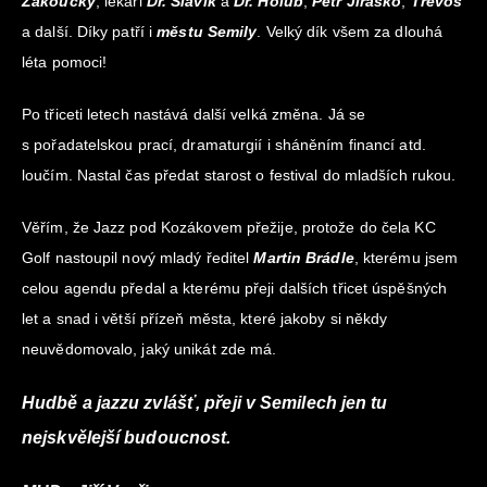
Zákoucký
, lékaři
Dr. Slavík
a
Dr. Holub
,
Petr Jirásko
,
Trevos
a další. Díky patří i
městu Semily
. Velký dík všem za dlouhá
léta pomoci!
Po třiceti letech nastává další velká změna. Já se
s pořadatelskou prací, dramaturgií i sháněním financí atd.
loučím. Nastal čas předat starost o festival do mladších rukou.
Věřím, že Jazz pod Kozákovem přežije, protože do čela KC
Golf nastoupil nový mladý ředitel
Martin Brádle
, kterému jsem
celou agendu předal a kterému přeji dalších třicet úspěšných
let a snad i větší přízeň města, které jakoby si někdy
neuvědomovalo, jaký unikát zde má.
Hudbě a jazzu zvlášť, přeji v Semilech jen tu
nejskvělejší budoucnost.