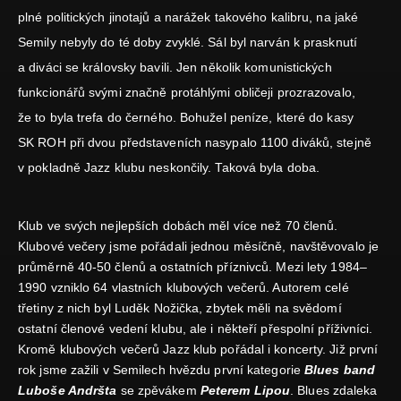
plné politických jinotajů a narážek takového kalibru, na jaké
Semily nebyly do té doby zvyklé. Sál byl narván k prasknutí
a diváci se královsky bavili. Jen několik komunistických
funkcionářů svými značně protáhlými obličeji prozrazovalo,
že to byla trefa do černého. Bohužel peníze, které do kasy
SK ROH při dvou představeních nasypalo 1100 diváků, stejně
v pokladně Jazz klubu neskončily. Taková byla doba.
Klub ve svých nejlepších dobách měl více než 70 členů.
Klubové večery jsme pořádali jednou měsíčně, navštěvovalo je
průměrně 40-50 členů a ostatních příznivců. Mezi lety 1984–
1990 vzniklo 64 vlastních klubových večerů. Autorem celé
třetiny z nich byl Luděk Nožička, zbytek měli na svědomí
ostatní členové vedení klubu, ale i někteří přespolní příživníci.
Kromě klubových večerů Jazz klub pořádal i koncerty. Již první
rok jsme zažili v Semilech hvězdu první kategorie
Blues band
Luboše Andršta
se zpěvákem
Peterem Lipou
. Blues zdaleka