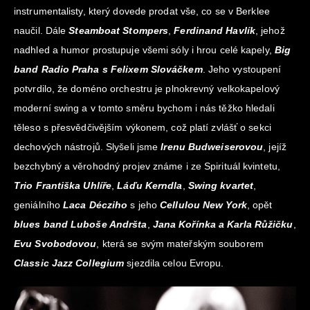
instrumentalisty, který dovede prodat vše, co se v Berklee
naučil. Dále
Steamboat Stompers
,
Ferdinand Havlík
, jehož
nadhled a humor prostupuje všemi sóly i hrou celé kapely,
Big
band Radio Praha s Felixem Slováčkem
. Jeho vystoupení
potvrdilo, že doméno orchestru je plnokrevný velkokapelový
moderní swing a v tomto směru bychom i nás těžko hledali
těleso s přesvědčivějším výkonem, což platí zvlášť o sekci
dechových nástrojů. Slyšeli jsme
Irenu Budweiserovou
, jejíž
bezchybný a věrohodný projev známe i ze Spirituál kvintetu,
Trio Františka Uhlíře
,
Láďu Kerndla
,
Swing kvartet
,
geniálního
Laca Décziho
s jeho
Cellulou New York
, opět
blues band Luboše Andršta
,
Jana Kořínka a Karla Růžičku
,
Evu Svobodovou
, která se svým mateřským souborem
Classic Jazz Collegium
sjezdila celou Evropu.