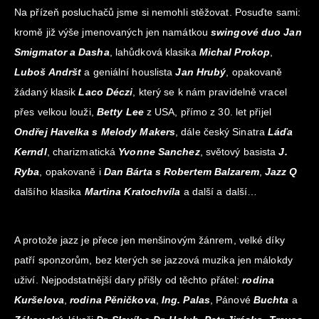
Na přízeň posluchačů jsme si nemohli stěžovat. Posuďte sami:
kromě již výše jmenovaných jen namátkou
swingové duo Jan
Smigmator a Dasha
, lahůdková klasika
Michal Prokop
,
Luboš Andršt
a geniální houslista
Jan Hrubý
, opakovaně
žádaný klasik
Laco Déczi
, který se k nám pravidelně vracel
přes velkou louži,
Betty Lee
z USA, přímo z 30. let přijel
Ondřej Havelka s Melody Makers
, dále český Sinatra
Láďa
Kerndl
, charizmatická
Yvonne Sanchez
, světový basista
J.
Ryba
, opakovaně i
Dan Bárta s Robertem Balzarem
,
Jazz Q
dalšího klasika
Martina Kratochvíla
a další a další…
A protože jazz je přece jen menšinovým žánrem, velké díky
patří sponzorům, bez kterých se jazzová muzika jen málokdy
uživí. Nejpodstatnější dary přišly od těchto přátel:
rodina
Kuršelova
,
rodina Pěničkova
,
Ing. Palas
, Pánové
Buchta
a