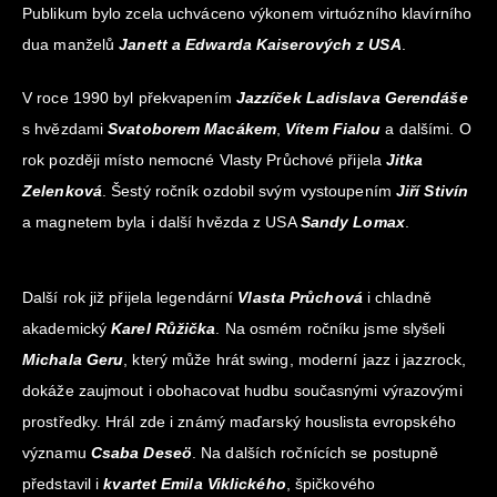
Publikum bylo zcela uchváceno výkonem virtuózního klavírního
dua manželů
Janett a Edwarda Kaiserových z USA
.
V roce 1990 byl překvapením
Jazzíček Ladislava Gerendáše
s hvězdami
Svatoborem Macákem
,
Vítem Fialou
a dalšími. O
rok později místo nemocné Vlasty Průchové přijela
Jitka
Zelenková
. Šestý ročník ozdobil svým vystoupením
Jiří Stivín
a magnetem byla i další hvězda z USA
Sandy Lomax
.
Další rok již přijela legendární
Vlasta Průchová
i chladně
akademický
Karel Růžička
. Na osmém ročníku jsme slyšeli
Michala Geru
, který může hrát swing, moderní jazz i jazzrock,
dokáže zaujmout i obohacovat hudbu současnými výrazovými
prostředky. Hrál zde i známý maďarský houslista evropského
významu
Csaba Deseö
. Na dalších ročnících se postupně
představil i
kvartet Emila Viklického
, špičkového