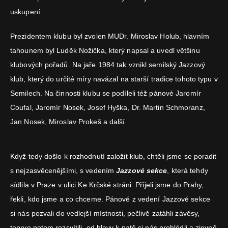
uskupení.
Prezidentem klubu byl zvolen MUDr. Miroslav Holub, hlavním
tahounem byl Luděk Nožička, který napsal a uvedl většinu
klubových pořadů. Na jaře 1984 tak vznikl semilský Jazzový
klub, který do určité míry navázal na starší tradice tohoto typu v
Semilech. Na činnosti klubu se podíleli též pánové Jaromír
Coufal, Jaromír Nosek, Josef Hyška, Dr. Martin Schmoranz,
Jan Nosek, Miroslav Prokeš a další.
Když tedy došlo k rozhodnutí založit klub, chtěli jsme se poradit
s nejzasvěcenějšími, s vedením
Jazzové sekce
, která tehdy
sídlila v Praze v ulici Ke Krčské stráni. Přijeli jsme do Prahy,
řekli, kdo jsme a co chceme. Pánové z vedení Jazzové sekce
si nás pozvali do vedlejší místnosti, pečlivě zatáhli závěsy,
teprve potom rozsvítili, od hlavy k patě si nás prohlédli a zjevně