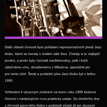
Další oblastí činnosti bylo pořádání reprezentačních plesů Jazz
klubu, které se konaly v malém sále kina. Získaly si tu nejlepší
pověst, a proto byly i bohatě navštěvovány, jistě i kvůli
výtečnému vínu, dováženému z Mikulova, speciálně jen
pro tento účel. Šestý a poslední ples Jazz klubu byl v lednu
1990.
Vzhledem k výrazným změnám na konci roku 1989 klubová
činnost v následujícím roce prakticky ustala. Do dnešního dne
z činnosti jazzového klubu v podstatě zůstal již jen Jazzový