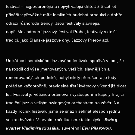
festival – nejpodařenější a nejvytrvalejší dítě. Již třicet let
přináší v převážné míře kvalitních hudební produkci a dobře
odráží různorodé trendy. Jsou festivaly slavnější,
např. Mezinárodní jazzový festival Praha, festivaly s delší
tradicí, jako Slánské jazzové dny, Jazzový Přerov atd.
Unikátnost semilského Jazzového festivalu spočívá v tom, že
na rozdíl od výše jmenovaných, větších, slavnějších a
renomovanějších podniků, nebyl nikdy přerušen a je tedy
pořádán každoročně, pravidelně třetí květnový víkend již třicet
let. Festival je většinou orámován vystoupením kapely hrající
tradiční jazz a velkým swingovým orchestrem na závěr. Na
každý ročník festivalu jsme se snažili sehnat alespoň jednu
velkou hvězdu. V prvním ročníku jsme takto slyšeli
Swing
kvartet Vladimíra Klusáka
, suverénní
Evu Pilarovou
,