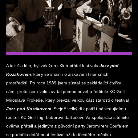
A tak šla léta, byl založen i Klub přátel festivalu
Jazz pod
Kozákovem
, který se snaží i o získávání finančních
prostředků. Po roce 1989 jsem zůstal ze zakládající čtyřky
sám, proto jsem velmi uvítal pomoc nového ředitele KC Golf
Miroslava Prokeše, který převzal velkou část starostí o festival
Jazz pod Kozákovem
. Stejně velký dík patří i následujícímu
řediteli KC Golf Ing. Luborovi Bartošovi. Ve spolupráci s těmito
dvěma přáteli a jediným z původní party Jaromírem Coufalem
se podařilo dotáhnout festival až do třicátého ročníku.