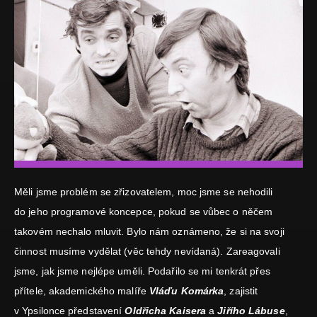
Měli jsme problém se zřizovatelem, moc jsme se nehodili
do jeho programové koncepce, pokud se vůbec o něčem
takovém nechalo mluvit. Bylo nám oznámeno, že si na svoji
činnost musíme vydělat (věc tehdy nevídaná). Zareagovali
jsme, jak jsme nejlépe uměli. Podařilo se mi tenkrát přes
přítele, akademického malíře
Vláďu Komárka
, zajistit
v Ypsilonce představení
Oldřicha Kaisera
a
Jiřího Lábuse
,