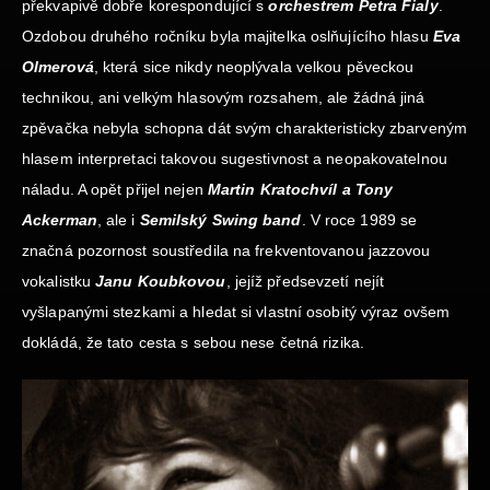
překvapivě dobře korespondující s
orchestrem Petra Fialy
.
Ozdobou druhého ročníku byla majitelka oslňujícího hlasu
Eva
Olmerová
, která sice nikdy neoplývala velkou pěveckou
technikou, ani velkým hlasovým rozsahem, ale žádná jiná
zpěvačka nebyla schopna dát svým charakteristicky zbarveným
hlasem interpretaci takovou sugestivnost a neopakovatelnou
náladu. A opět přijel nejen
Martin Kratochvíl
a Tony
Ackerman
, ale i
Semilský Swing band
. V roce 1989 se
značná pozornost soustředila na frekventovanou jazzovou
vokalistku
Janu Koubkovou
, jejíž předsevzetí nejít
vyšlapanými stezkami a hledat si vlastní osobitý výraz ovšem
dokládá, že tato cesta s sebou nese četná rizika.