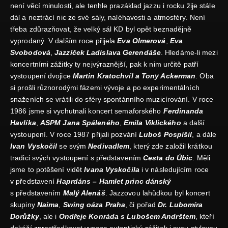
není věcí minulosti, ale tenhle prazáklad jazzu i rocku žije stále
dál a neztrácí nic ze své sály, naléhavosti a atmosféry. Není
třeba zdůrazňovat, že velký sál KD byl opět beznadějně
vyprodaný. V dalším roce přijela
Eva Olmerová
,
Eva
Svobodová
,
Jazzíček Ladislava Gerendáše
. Hledáme-li mezi
koncertními zážitky ty nejvýraznější, pak k nim určitě patří
vystoupení dvojice
Martin Kratochvíl a Tony Ackerman
. Oba
si prošli různorodými fázemi vývoje a po experimentálních
snaženích se vrátili do sféry spontánního muzicírování. V roce
1986 jsme si vychutnali koncert semaforského
Ferdinanda
Havlíka
,
ASPM Jana Spáleného
,
Emila Viklického
a další
vystoupení. V roce 1987 přijali pozvání
Luboš Pospíšil
, a dále
Ivan Vyskočil
se svým
Nedivadlem
, který zde založil krátkou
tradici svých vystoupení s představením
Cesta do Úbic
. Měli
jsme to potěšení vidět
Ivana Vyskočila
i v následujícím roce
v představení
Haprdáns – Hamlet princ dánský
s představením
Malý Alenáš
. Jazzovou lahůdkou byl koncert
skupiny
Naima
,
Swing oáza Praha
, či pořad
Dr. Lubomíra
Dorůžky
, ale i
Ondřeje Konráda s Lubošem Andrštem
, kteří