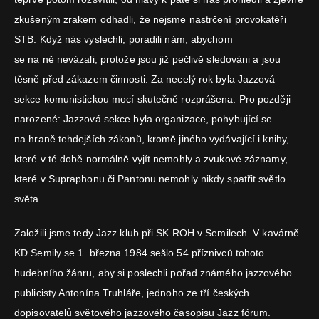
zkušeným zrakem odhadli, že nejsme nastrčení provokatéři
STB. Když nás vyslechli, poradili nám, abychom
se na ně nevázali, protože jsou již pečlivě sledováni a jsou
těsně před zákazem činnosti. Za necelý rok byla Jazzová
sekce komunistickou mocí skutečně rozprášena. Pro později
narozené: Jazzová sekce byla organizace, pohybující se
na hraně tehdejších zákonů, kromě jiného vydávající i knihy,
které v té době normálně vyjít nemohly a zvukové záznamy,
které v Supraphonu či Pantonu nemohly nikdy spatřit světlo
světa.
Založili jsme tedy Jazz klub při SK ROH v Semilech. V kavárně
KD Semily se 1. března 1984 sešlo 54 příznivců tohoto
hudebního žánru, aby si poslechli pořad známého jazzového
publicisty Antonína Truhláře, jednoho ze tří českých
dopisovatelů světového jazzového časopisu Jazz fórum.