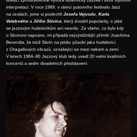
dokáží zprostředkovat vysoce autentický zážitek i svou stylovou
interpretací. V roce 1989, v rámci putovního festivalu Jazz
na cestách, jsme si poslechli
Josefa Vejvodu
,
Karla
Velebného
a
Jiřího Stivína
, který dosáhl popularity, o jaké
se jazzovým hudebníkům ani nesnilo. Ze všeho, co bylo kdy
o Stivínovi napsáno, mi připadá nejvýstižnější příměr Joachima
Berendta, že totiž Stivín na pódiu působí jako hudebníci
z Chagallových obrazů, vznášející se mezi nebem a zemí.
V letech 1984–90 Jazzový klub tedy uvedl 20 velmi kvalitních
koncertů a sedm divadelních představení.