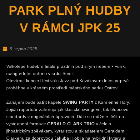
PARK PLNÝ HUDBY
V RÁMCI JPK 25
3. srpna 2025
Velkolepé hudební finále prázdnin pod širým nebem • Funk,
swing & letní euforie v srdci Semil.
Otevírací koncert festivalu Jazz pod Kozákovem letos poprvé
proběhne v krásném prostředí městského parku Ostrov.
Zahájení bude patřit kapele
SWING PARTY
z Kamienné Hory.
Jejich repertoár zahrnuje jak klasické swingové, tak bluesové
standardy v originálních úpravách. Dále se můžete těšit na
vystoupení formace
GERALD CLARK TRIO
v čele s
jihoafrickým zpěvákem, kytaristou a skladatelem Geraldem
Clarkem, za doprovodu Jakuba Hlobila na hybridní kytaru a