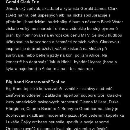
Gerald Clark Trio
Jihoafrický zpěvák, skladatel a kytarista Gerald James Clark
(JAR) nahrál pět úspěšných alb, na nichž spolupracuje s
předními jihoafrickými hudebníky. Album s názvem Black Water
získalo velký mezinárodní ohlas a videoklip ke stejnojmenné
písni byl nominován na evropskou cenu MTV. Se svou hudbou
účinkoval na koncertech v šestnácti zemích světa. Clarkovou
inspirací je dobrodružství, vášeň získaná na vlnách při
surfování, nebo během jízdy na koni po jižní Africe. Na
koncertě ho doprovází Jakub Hlobil, hybridní kytara (basa a
kytara najednou) a Antonín Jína – bicí nástroje.
Big band Konzervatoř Teplice
Big Band teplické konzervatoře vznikl z iniciativy studentů
žesťového oddělení. Základní repertoár souboru tvoří klasické
kusy amerických swingových orchestrů Glenna Millera, Duka
Ellingtona, Counta Basieho či Bennyho Goodmanna, který je
doplňován skladbami moderního jazzu. Pod vedením kapelníka
Lukáše Čajky orchestr neustále upevňuje svoje renomé.
Orchestr rovněž disponuje kvalitním zázemím zpěváků,