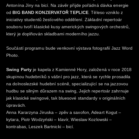
Antonína Jíny na bicí. Na závěr přijde pořádná dávka energie
od
BIG BAND KONZERVATOŘ TEPLICE
. Těleso vzniklo z
iniciativy studentů žesťového oddělení. Základní repertoár
souboru tvoří klasické kusy amerických swingových orchestrů,
který je doplňován skladbami moderního jazzu.
Součástí programu bude venkovní výstava fotografií Jazz Word
Photo.
Swing Party
je kapela z Kamienné Hory, založená v roce 2018
skupinou hudebníků s vášní pro jazz, která se rychle prosadila
na dolnoslezské hudební scéně, specializující se na jazzovou
hudbu se silným důrazem na swing, Jejich repertoár zahrnuje
jak klasické swingové, tak bluesové standardy v originálních
úpravách.
Anna Kararzyna Jiruska – zpěv a saxofon, Adeart Kogut –
kytara, Piotr Wodzyński – klavír, Wieslaw Kozlowski –
kontrabas, Leszek Bartnicki – bicí.