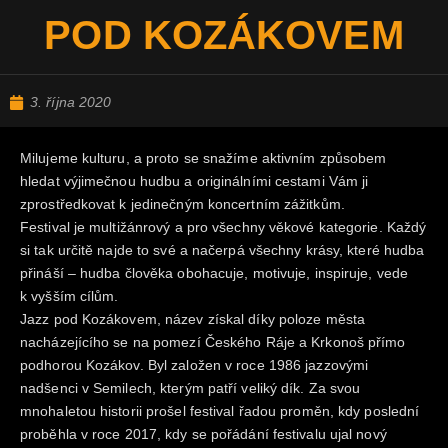
POD KOZÁKOVEM
3. října 2020
Milujeme kulturu, a proto se snažíme aktivním způsobem
hledat výjimečnou hudbu a originálními cestami Vám ji
zprostředkovat k jedinečným koncertním zážitkům.
Festival je multižánrový a pro všechny věkové kategorie. Každý
si tak určitě najde to své a načerpá všechny krásy, které hudba
přináší – hudba člověka obohacuje, motivuje, inspiruje, vede
k vyšším cílům.
Jazz pod Kozákovem, název získal díky poloze města
nacházejícího se na pomezí Českého Ráje a Krkonoš přímo
podhorou Kozákov. Byl založen v roce 1986 jazzovými
nadšenci v Semilech, kterým patří veliký dík. Za svou
mnohaletou historii prošel festival řadou proměn, kdy poslední
proběhla v roce 2017, kdy se pořádání festivalu ujal nový