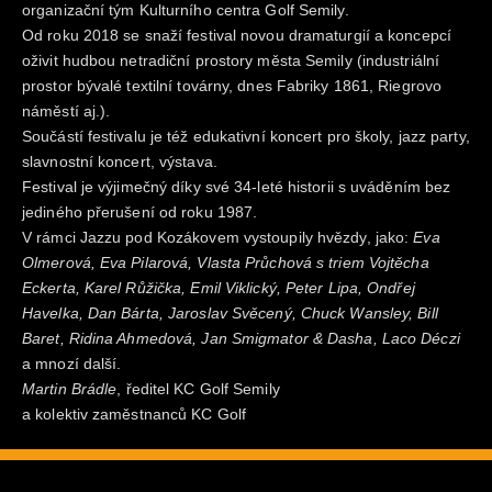
organizační tým Kulturního centra Golf Semily.
Od roku 2018 se snaží festival novou dramaturgií a koncepcí
oživit hudbou netradiční prostory města Semily (industriální
prostor bývalé textilní továrny, dnes Fabriky 1861, Riegrovo
náměstí aj.).
Součástí festivalu je též edukativní koncert pro školy, jazz party,
slavnostní koncert, výstava.
Festival je výjimečný díky své 34-leté historii s uváděním bez
jediného přerušení od roku 1987.
V rámci Jazzu pod Kozákovem vystoupily hvězdy, jako:
Eva
Olmerová, Eva Pilarová, Vlasta Průchová s triem Vojtěcha
Eckerta, Karel Růžička, Emil Viklický, Peter Lipa, Ondřej
Havelka, Dan Bárta, Jaroslav Svěcený, Chuck Wansley, Bill
Baret, Ridina Ahmedová, Jan Smigmator & Dasha, Laco Déczi
a mnozí další.
Martin Brádle
, ředitel KC Golf Semily
a kolektiv zaměstnanců KC Golf